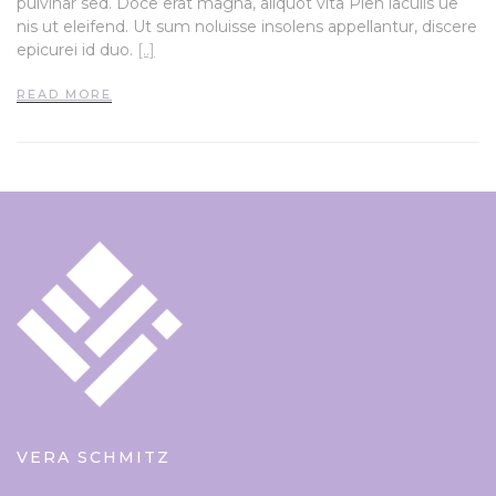
pulvinar sed. Doce erat magna, aliquot vita Pien iaculis ue
nis ut eleifend. Ut sum noluisse insolens appellantur, discere
epicurei id duo.
[..]
READ MORE
VERA SCHMITZ