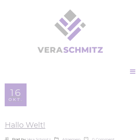
16
OKT.
Hallo Welt!
Post by
Vera Schmitz
Allgemein
0 Comment